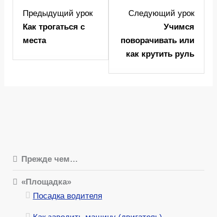
Lesson
Lesso
Предыдущий урок
Следующий урок
3
5
Как трогаться с
Учимся
within
within
места
поворачивать или
section
sectio
как крутить руль
"Площадка".
"Площ
Прежде чем…
«Площадка»
Посадка водителя