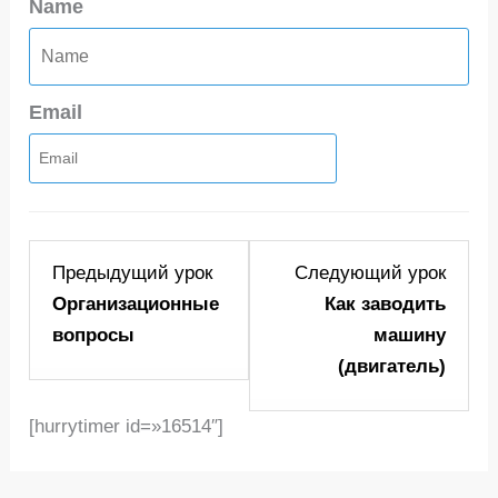
Name
Email
Lesson
Lesso
Предыдущий урок
Следующий урок
2
2
Организационные
Как заводить
within
within
вопросы
машину
section
sectio
(двигатель)
Прежде
"Площ
чем….
[hurrytimer id=»16514″]