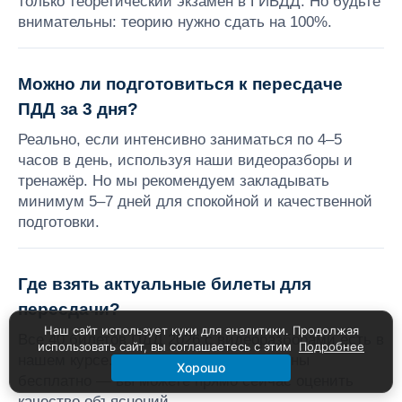
только теоретический экзамен в ГИБДД. Но будьте
внимательны: теорию нужно сдать на 100%.
Можно ли подготовиться к пересдаче
ПДД за 3 дня?
Реально, если интенсивно заниматься по 4–5
часов в день, используя наши видеоразборы и
тренажёр. Но мы рекомендуем закладывать
минимум 5–7 дней для спокойной и качественной
подготовки.
Где взять актуальные билеты для
пересдачи?
Наш сайт использует куки для аналитики. Продолжая
Все 40 билетов ПДД 2026 с видеоразборами есть в
использовать сайт, вы соглашаетесь с этим
Подробнее
нашем курсе. Первые 4 билета доступны
Хорошо
бесплатно — вы можете прямо сейчас оценить
качество объяснений.