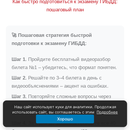
Как быстро подготовиться к экзамену ГИБДД:
пошаговый план
🚀 Пошаговая стратегия быстрой
подготовки к экзамену ГИБДД:
Шаг 1.
Пройдите бесплатный видеоразбор
билета №1 – убедитесь, что формат понятен.
Шаг 2.
Решайте по 3–4 билета в день с
видеообъяснениями – акцент на ошибках.
Шаг 3.
Повторяйте сложные вопросы через
день – так информация переходит в долгую
Наш сайт использует куки для аналитики. Продолжая
использовать сайт, вы соглашаетесь с этим
Подробнее
память.
Хорошо
Шаг 4.
За 2 дня до экзамена пройдите все 40