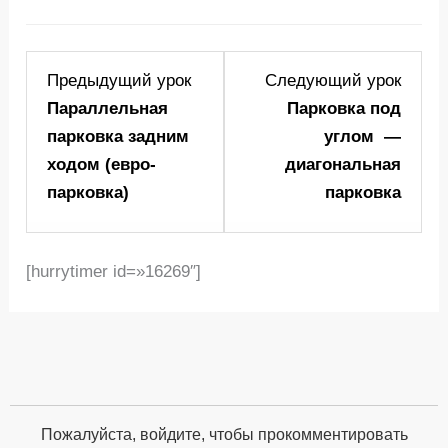
Lesson
Lesso
Предыдущий урок
Следующий урок
5
7
Параллельная
Парковка под
within
within
парковка задним
углом —
section
sectio
ходом (евро-
диагональная
Едем
Едем
парковка)
парковка
дальше!.
дальш
[hurrytimer id=»16269″]
Пожалуйста, войдите, чтобы прокомментировать