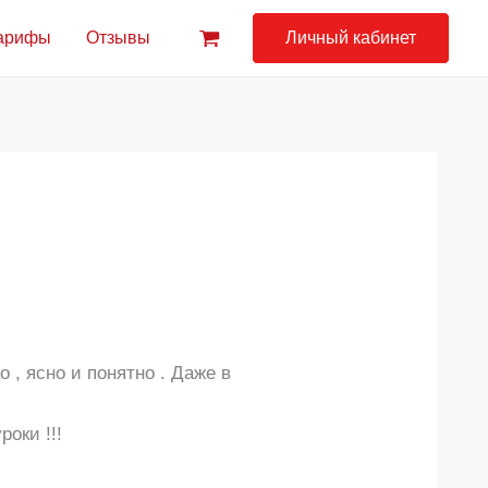
арифы
Отзывы
Личный кабинет
о , ясно и понятно . Даже в
оки !!!