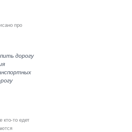
исано про
пить дорогу
ия
ранспортных
орогу
е кто-то едет
аются