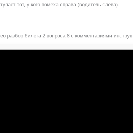
упает тот, у кого помеха справа (водитель слева).
ео разбор билета 2 вопроса 8 с комментариями инструк