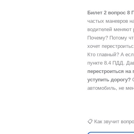
Билет 2 вопрос 8 
частых маневров на
водителей меняют р
Почему? Потому что
хочет перестроитьс
Кто главный? А есл
пункте 8.4 ПДД. Д
перестроиться на 
уступить дорогу?
С
автомобиль, не ме
📋 Как звучит вопр