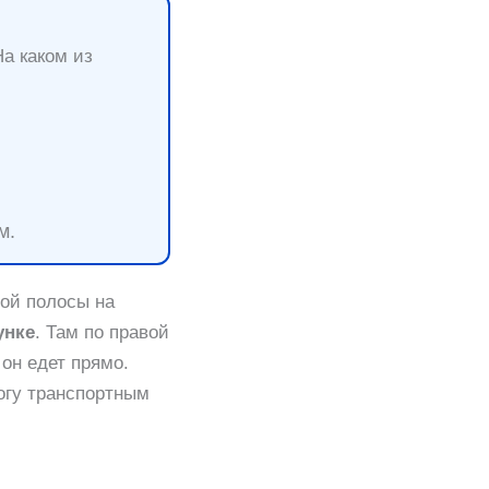
а каком из
м.
ой полосы на
унке
. Там по правой
он едет прямо.
огу транспортным