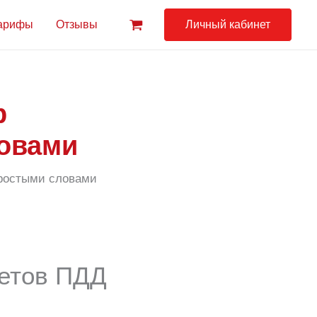
арифы
Отзывы
Личный кабинет
р
ловами
простыми словами
летов ПДД