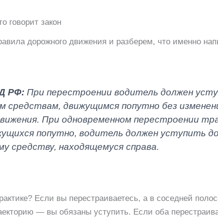
то говорит закон
равила дорожного движения и разберем, что именно нап
Д РФ:
При перестроении водитель должен усту
 средствам, движущимся попутно без изменен
движения. При одновременном перестроении т
жущихся попутно, водитель должен уступить д
у средству, находящемуся справа.
практике? Если вы перестраиваетесь, а в соседней полос
раекторию — вы обязаны уступить. Если оба перестраив