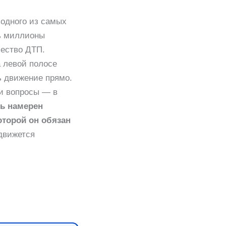
одного из самых
нь миллионы
чество ДТП.
а левой полосе
ь движение прямо.
ти вопросы — в
ль намерен
оторой он обязан
движется