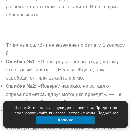
разрешается отступить от правила. Но это нужно
обосновывать .
Типичные ошибки на экзамене по билету 1 вопросу
8
Ошибка №1:
«Я поверну из левого ряда, потому
что правый занят». — Нельзя. Ждите, пока
освободится, или езжайте прямо.
Ошибка №2:
«Поверну направо, но оставлю
справа полметра, вдруг мотоцикл проедет». — Не
оставляйте. Займите крайнее положение .
Наш сайт использует куки для аналитики. Продолжая
Ошибка №3:
«Перед поворотом перестроюсь
использовать сайт, вы соглашаетесь с этим
Подробнее
через сплошную». — За перестроение через
Хорошо
сплошную (даже если она прерывистая, но уже