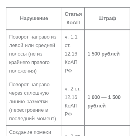
Статья
Нарушение
Штраф
КоАП
Поворот направо из
ч. 1.1
левой или средней
ст.
полосы (не из
12.16
1 500 рублей
крайнего правого
КоАП
положения)
РФ
Поворот направо
ч. 2 ст.
через сплошную
12.16
1 000 — 1 500
линию разметки
КоАП
рублей
(перестроение в
РФ
последний момент)
Создание помехи