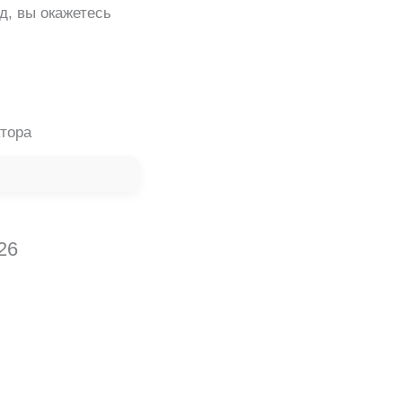
д, вы окажетесь
ктора
26