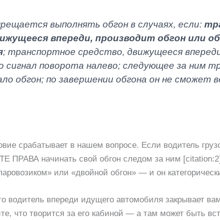
рещается выполнять обгон в случаях, если:
тр
вижущееся впереди, производит обгон или о
я
; транспортное средство, движущееся впереди
ло сигнал поворота налево; следующее за ним 
ло обгон; по завершении обгона он не сможет 
вие срабатывает в нашем вопросе. Если водитель груз
 ПРАВА начинать свой обгон следом за ним [citation:2][c
паровозиком» или «двойной обгон» — и он категорическ
о водитель впереди идущего автомобиля закрывает вам
те, что творится за его кабиной — а там может быть вс