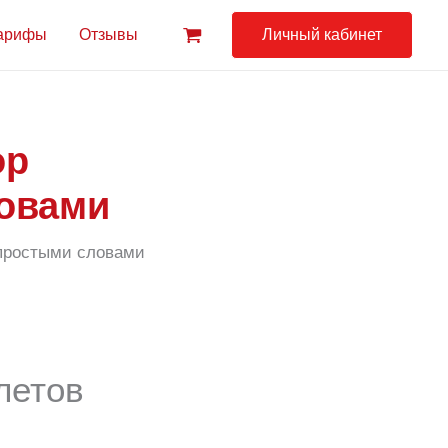
арифы
Отзывы
Личный кабинет
ор
ловами
 простыми словами
летов