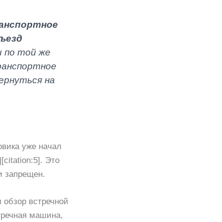
анспортное
бъезд
 по той же
транспортное
вернуться на
овика уже начал
itation:5]. Это
и запрещен.
 обзор встречной
тречная машина,